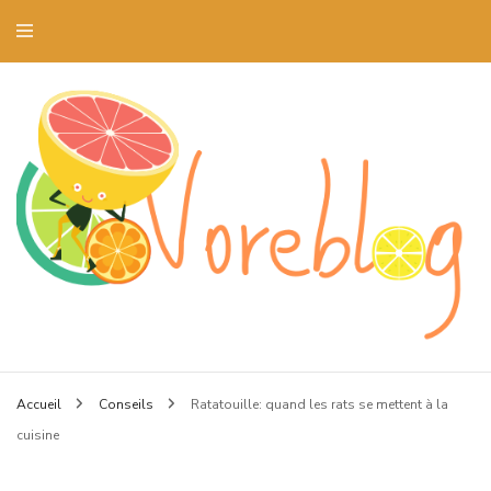
Blog art culinaire et dressage de la table
Voreblog
Accueil
Conseils
Ratatouille: quand les rats se mettent à la
cuisine