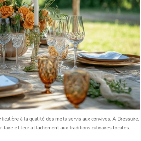
culière à la qualité des mets servis aux convives. À Bressuire,
r-faire et leur attachement aux traditions culinaires locales.