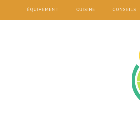
ÉQUIPEMENT
CUISINE
CONSEILS
Blog art culinaire et dressage de la ta