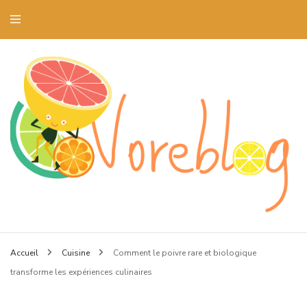
Blog art culinaire et dressage de la table
Voreblog
Accueil
Cuisine
Comment le poivre rare et biologique
transforme les expériences culinaires