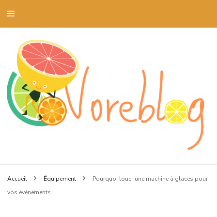
Blog art culinaire et dressage de la table
Voreblog
Accueil
Équipement
Pourquoi louer une machine à glaces pour
vos événements