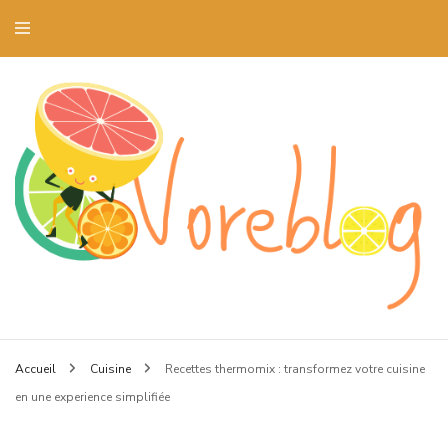
Blog art culinaire et dressage de la table
Voreblog
Accueil
Cuisine
Recettes thermomix : transformez votre cuisine
en une experience simplifiée